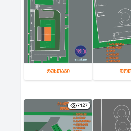
ფო
რუსთავი
7127