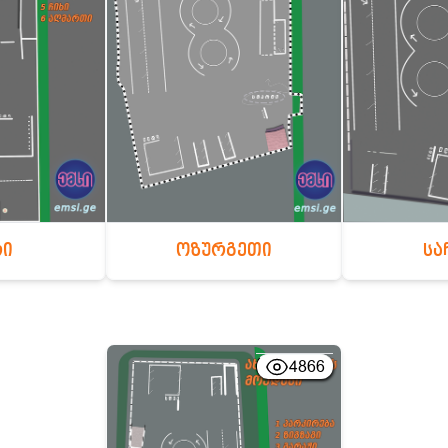
რი
ოზურგეთი
სა
4866