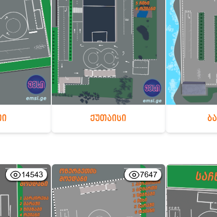
თი
ქუთაისი
ბ
14543
7647