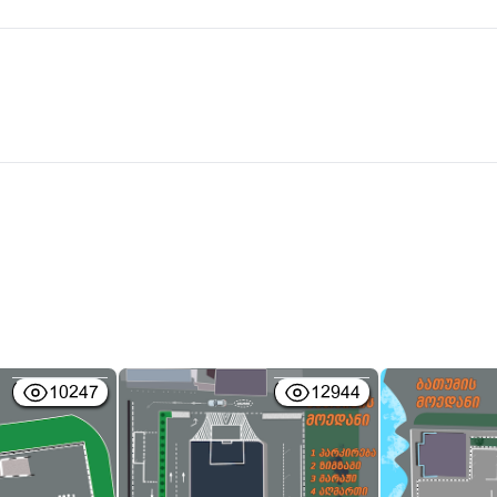
10247
12944