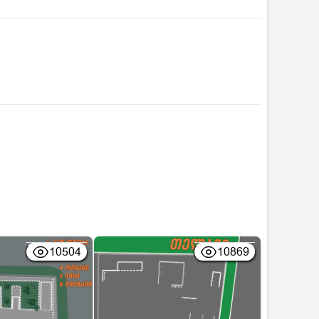
10504
10869