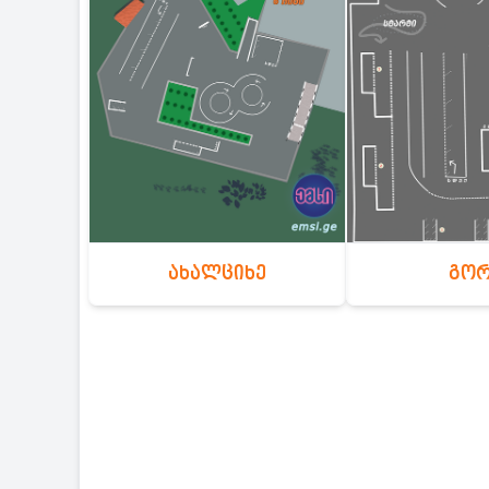
ახალციხე
გო