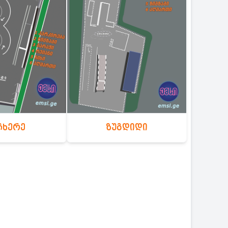
ჩხერე
ზუგდიდი