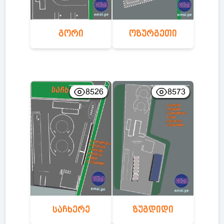
გორი
ოზურგეთი
8526
8573
საჩხერე
ზუგდიდი